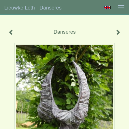
Lieuwke Loth - Danseres
Tog
navi
Danseres