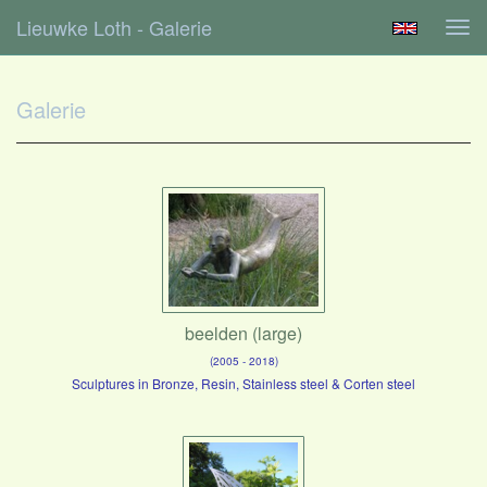
Lieuwke Loth - Galerie
Tog
navi
Galerie
beelden (large)
(2005 - 2018)
Sculptures in Bronze, Resin, Stainless steel & Corten steel