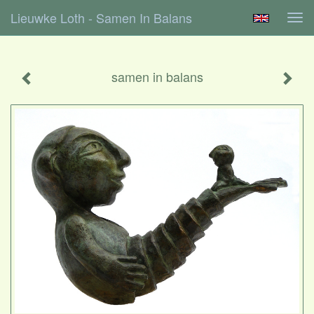
Lieuwke Loth - Samen In Balans
Tog
navi
samen in balans