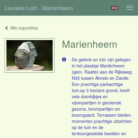
Lieuwke Loth - Marienheem
Tog
navi
Alle exposities
Marienheem
De galerie en tuin zijn gelegen
in het plaatsje Mariënheem
(gem. Raalte) aan de Rijksweg
N35 tussen Almelo en Zwolle.
Een prachtige parkachtige
tuin,op 3 hectare grond, heeft
vele doorkijkjes en
vijverpartijen in glooiende
gazons, boompartijen en
boomgaard. Terrassen bieden
momenten prachtige uitzichten
op de tuin en de
tentoongestelde beelden en