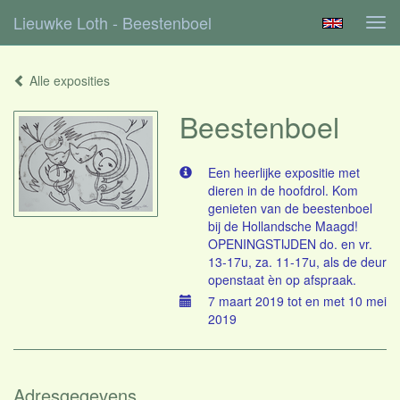
Lieuwke Loth - Beestenboel
Tog
navi
Alle exposities
Beestenboel
Een heerlijke expositie met
dieren in de hoofdrol. Kom
genieten van de beestenboel
bij de Hollandsche Maagd!
OPENINGSTIJDEN do. en vr.
13-17u, za. 11-17u, als de deur
openstaat èn op afspraak.
7 maart 2019 tot en met 10 mei
2019
Adresgegevens