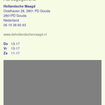
Hollandsche Maagd
Oosthaven 28, 2801 PD Gouda
2801PD Gouda
Nederland
06 15 38 60 63
www.dehollandschemaagd.nl
Do
13-17
Vr
13-17
Za
11-17