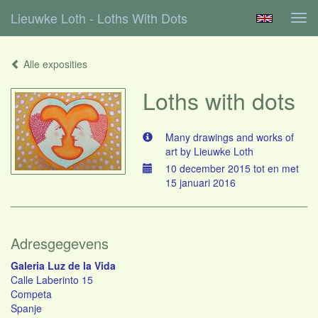
Lieuwke Loth - Loths With Dots
Tog
navi
Alle exposities
Loths with dots
Many drawings and works of
art by Lieuwke Loth
10 december 2015 tot en met
15 januari 2016
Adresgegevens
Galeria Luz de la Vida
Calle Laberinto 15
Competa
Spanje