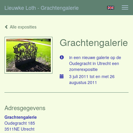
Lieuwke Loth - Grachtengalerie
Tog
navi
Alle exposities
Grachtengalerie
in een nieuwe galerie op de
Oudegracht in Utrecht een
zomerexpositie
3 juli 2011 tot en met 26
augustus 2011
Adresgegevens
Grachtengalerie
Oudegracht 185
3511NE Utrecht