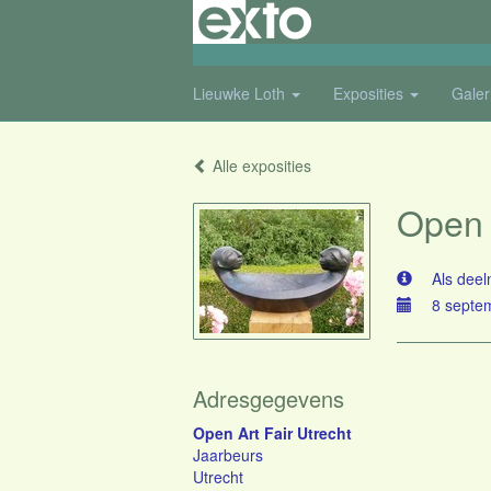
Lieuwke Loth
Exposities
Galer
Alle exposities
Open 
Als deel
8 septe
Adresgegevens
Open Art Fair Utrecht
Jaarbeurs
Utrecht