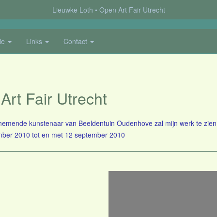
Lieuwke Loth
Open Art Fair Utrecht
ie
Links
Contact
Art Fair Utrecht
nemende kunstenaar van Beeldentuin Oudenhove zal mijn werk te zien 
mber 2010 tot en met 12 september 2010