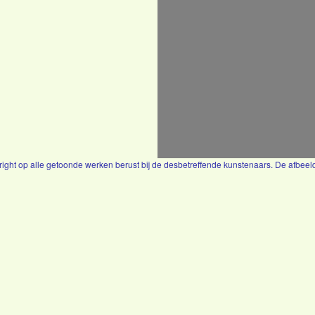
yright op alle getoonde werken berust bij de desbetreffende kunstenaars. De afbe