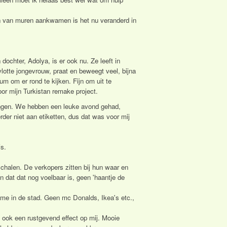
gen van muren aankwamen is het nu veranderd in
 dochter, Adolya, is er ook nu. Ze leeft in
lotte jongevrouw, praat en beweegt veel, bijna
 om er rond te kijken. Fijn om uit te
r mijn Turkistan remake project.
angen. We hebben een leuke avond gehad,
der niet aan etiketten, dus dat was voor mij
is.
schalen. De verkopers zitten bij hun waar en
en dat dat nog voelbaar is, geen 'haantje de
lame in de stad. Geen mc Donalds, Ikea's etc.,
t ook een rustgevend effect op mij. Mooie