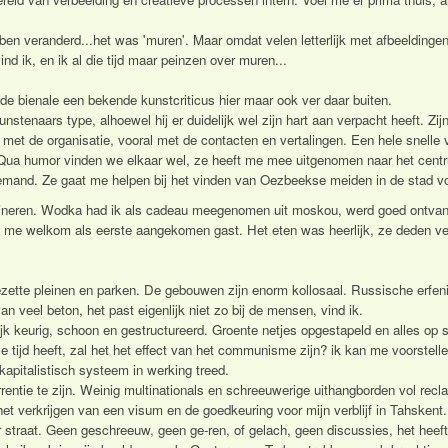
.
bben veranderd...het was 'muren'. Maar omdat velen letterlijk met afbeeldin
nd ik, en ik al die tijd maar peinzen over muren...
e bienale een bekende kunstcriticus hier maar ook ver daar buiten.
nstenaars type, alhoewel hij er duidelijk wel zijn hart aan verpacht heeft. Zijn
met de organisatie, vooral met de contacten en vertalingen. Een hele snelle v
ua humor vinden we elkaar wel, ze heeft me mee uitgenomen naar het centrum
emand. Ze gaat me helpen bij het vinden van Oezbeekse meiden in de stad voo
n dineren. Wodka had ik als cadeau meegenomen uit moskou, werd goed ontv
de me welkom als eerste aangekomen gast. Het eten was heerlijk, ze deden ver
gezette pleinen en parken. De gebouwen zijn enorm kollosaal. Russische erfen
n veel beton, het past eigenlijk niet zo bij de mensen, vind ik.
jk keurig, schoon en gestructureerd. Groente netjes opgestapeld en alles op 
lle tijd heeft, zal het het effect van het communisme zijn? ik kan me voorstell
 kapitalistisch systeem in werking treed.
rrentie te zijn. Weinig multinationals en schreeuwerige uithangborden vol rec
et verkrijgen van een visum en de goedkeuring voor mijn verblijf in Tahskent.
r straat. Geen geschreeuw, geen ge-ren, of gelach, geen discussies, het heef