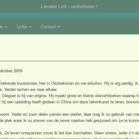
Lieuwke Loth
oezbekistan 1
ie
Links
Contact
 oktober 2009
een bekende kunstenaar, hier in Oezbekistan en ver erbuiten. Hij is erg aardig,
s. Verder lachen we naar elkaar.
eigoer is hij van origine. Hij maakt grote en kleine olieverfdoeken waarop hi
t hij een opleiding heeft gedaan in China om deze tekenkunst te leren, bovendi
 woont. Vader en zoon delen samen een atelier, daar mag ik nu gebruik van ma
de plek waar ik nu stenen van de oever naartoe heb gesjouwd om ze te kunnen 
ijk. Ze leven ontspannen zover ik het kan inschatten. Geen stress, ieder z'n 
eld van verbeelding en creatieve processen intern. Voel me er prima thuis, a