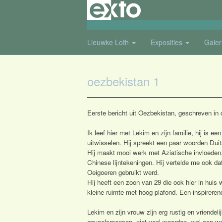
Lieuwke Loth
Exposities
Galer
oezbekistan 1
Eerste bericht uit Oezbekistan, geschreven in
Ik leef hier met Lekim en zijn familie, hij is 
uitwisselen. Hij spreekt een paar woorden Duit
Hij maakt mooi werk met Aziatische invloeden. O
Chinese lijntekeningen. Hij vertelde me ook da
Oeigoeren gebruikt werd.
Hij heeft een zoon van 29 die ook hier in huis
kleine ruimte met hoog plafond. Een inspireren
Lekim en zijn vrouw zijn erg rustig en vriendel
gevoelsmensen, niet veel woorden, wel een wer