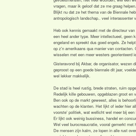
vragen, maar ik geloof dat ze me graag helpen
Blijkt nu dat ze het thema van de Biennale he
antropologisch landschap.. veel interassenter vi
Heb ook kennis gemaakt met de directeur van d
een heel ander type. Meer intellectueel, geen ku
engeland en spreekt dus goed engels. Ze helpt 
op z'n amerikaans qua manier van contacten. Q
wisselen met een meer westers georienteerd i
Gisteravond bij Akbar, de organisator, weze
geproost op een goede biennale dit jaar, voel
wel lekker makkelijk.
De stad is heel rustig, brede straten, ruim op
Redelijk kille gebouwen, opgeblazen groot en va
Ben ook op de markt geweest, alles is behoorli
wachten op de klanten. Het lijkt of ieder hier a
voorste' politiek, wat wellicht wel meer bij een
Er lijkt ook weinig bussiness, handel en concu
Wel veel burocreaucratie, vooral gemerkt met h
De mensen zijn kalm, ze lopen in alle rust ove