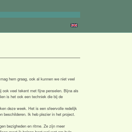
 ik mag hem graag, ook al kunnen we niet veel
j ook veel tekent met fijne penselen. Bijna als
en is het ook een techniek die bij de
ken deze week. Het is een sfeervolle redelijk
beschilderen. Ik heb plezier in het project.
eigen bezigheden en ritme. Ze zijn meer
lleen moet ik helaas best wel wat om hulp